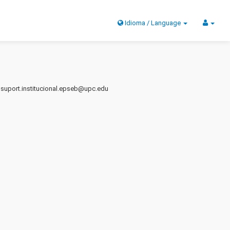
Idioma / Language
t: suport.institucional.epseb@upc.edu