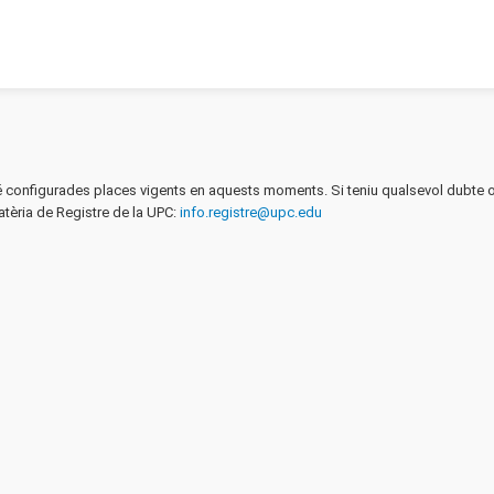
té configurades places vigents en aquests moments. Si teniu qualsevol dubte o
atèria de Registre de la UPC:
info.registre@upc.edu